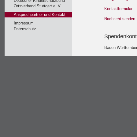
Deutscher Kinderschutzbund
Ortsverband Stuttgart e. V.
Kontaktformular
Ansprechpartner und Kontakt
Nachricht senden
Impressum
Datenschutz
Spendenkont
Baden-Württember
IBAN: DE29 6005 
BIC: SOLADEST6
Links
Deutscher Kinders
www.kinderschutzb
Initiativkreis Stut
www.stuttgarter-st
Bundesverband De
www.stiftungen.or