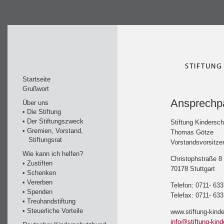
Startseite
Grußwort
Ansprechpa
Über uns
• Die Stiftung
• Der Stiftungszweck
Stiftung Kindersch
• Gremien, Vorstand,
Thomas Götze
Stiftungsrat
Vorstandsvorsitze
Wie kann ich helfen?
Christophstraße 8
• Zustiften
70178 Stuttgart
• Schenken
• Vererben
Telefon: 0711- 63
• Spenden
Telefax: 0711- 63
• Treuhandstiftung
• Steuerliche Vorteile
www.stiftung-kinde
info@stiftung-kind