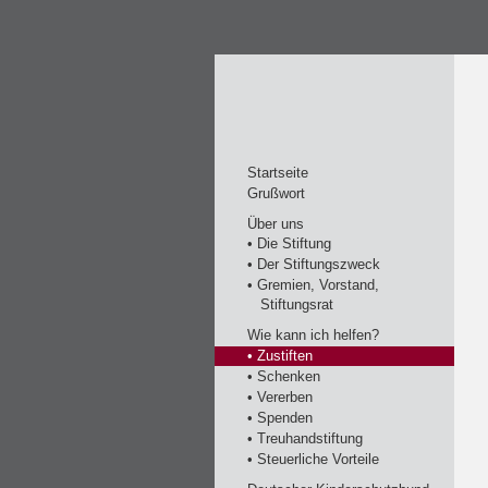
Startseite
Grußwort
Über uns
• Die Stiftung
• Der Stiftungszweck
• Gremien, Vorstand,
Stiftungsrat
Wie kann ich helfen?
• Zustiften
• Schenken
• Vererben
• Spenden
• Treuhandstiftung
• Steuerliche Vorteile