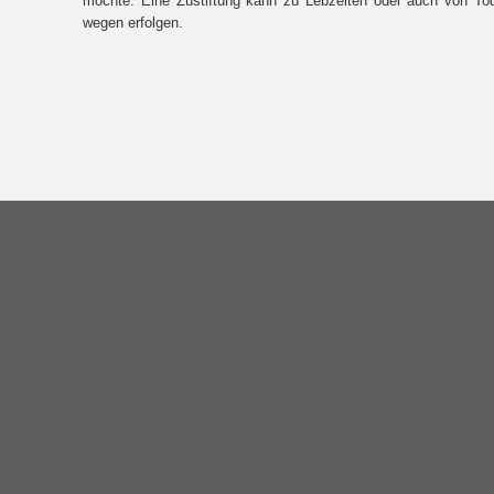
möchte. Eine Zustiftung kann zu Lebzeiten oder auch von To
wegen erfolgen.