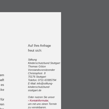
Auf Ihre Anfrage
freut sich:
Stiftung
Kinderschutzbund Stuttgart
Thomas Götze
Vorstandsvorsitzender
Christophstr. 8
dem
70176 Stuttgart
aft
Telefon: 0711-63385794
E-Mail: info@stiftung-
 es
kinderschutzbund-
cke
stuttgart.de
Oder nutzen Sie unser
für
› Kontaktformular
,
ren
um mit uns einen Termin
zu vereinbaren.